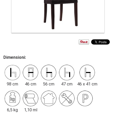
Dimensioni:
98 cm
46 cm
56 cm
47 cm
46 x 41 cm
6,5 kg
1,10 ml