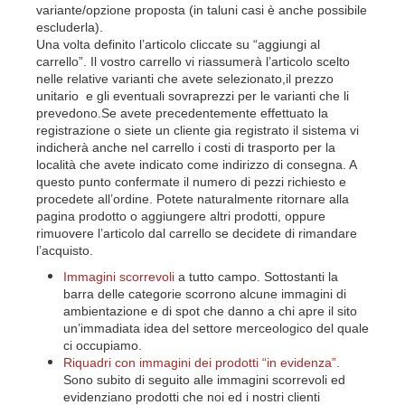
variante/opzione proposta (in taluni casi è anche possibile
escluderla).
Una volta definito l’articolo cliccate su “aggiungi al
carrello”. Il vostro carrello vi riassumerà l’articolo scelto
nelle relative varianti che avete selezionato,il prezzo
unitario e gli eventuali sovraprezzi per le varianti che li
prevedono.Se avete precedentemente effettuato la
registrazione o siete un cliente gia registrato il sistema vi
indicherà anche nel carrello i costi di trasporto per la
località che avete indicato come indirizzo di consegna. A
questo punto confermate il numero di pezzi richiesto e
procedete all’ordine. Potete naturalmente ritornare alla
pagina prodotto o aggiungere altri prodotti, oppure
rimuovere l’articolo dal carrello se decidete di rimandare
l’acquisto.
Immagini scorrevoli
a tutto campo. Sottostanti la
barra delle categorie scorrono alcune immagini di
ambientazione e di spot che danno a chi apre il sito
un’immadiata idea del settore merceologico del quale
ci occupiamo.
Riquadri con immagini dei prodotti “in evidenza”
.
Sono subito di seguito alle immagini scorrevoli ed
evidenziano prodotti che noi ed i nostri clienti