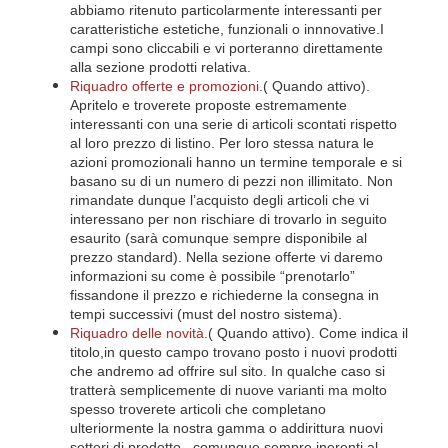
abbiamo ritenuto particolarmente interessanti per
caratteristiche estetiche, funzionali o innnovative.I
campi sono cliccabili e vi porteranno direttamente
alla sezione prodotti relativa.
Riquadro offerte e promozioni
.( Quando attivo).
Apritelo e troverete proposte estremamente
interessanti con una serie di articoli scontati rispetto
al loro prezzo di listino. Per loro stessa natura le
azioni promozionali hanno un termine temporale e si
basano su di un numero di pezzi non illimitato. Non
rimandate dunque l’acquisto degli articoli che vi
interessano per non rischiare di trovarlo in seguito
esaurito (sarà comunque sempre disponibile al
prezzo standard). Nella sezione offerte vi daremo
informazioni su come è possibile “prenotarlo”
fissandone il prezzo e richiederne la consegna in
tempi successivi (must del nostro sistema).
Riquadro delle novità
.( Quando attivo). Come indica il
titolo,in questo campo trovano posto i nuovi prodotti
che andremo ad offrire sul sito. In qualche caso si
tratterà semplicemente di nuove varianti ma molto
spesso troverete articoli che completano
ulteriormente la nostra gamma o addirittura nuovi
settori di prodotto , comunque sempre inerenti al