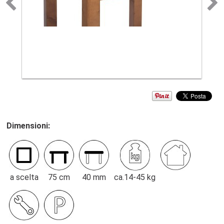
Dimensioni:
a scelta
75 cm
40 mm
ca.14-45 kg