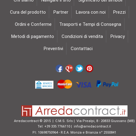
Chi siamo
Navigare il sito
Significato dei simboli
Cura del prodotto
Partner
Lavora con noi
Prezzi
Ordini e Conferme
Trasporti e Tempi di Consegna
Metodi di pagamento
Condizioni di vendita
Privacy
Preventivi
Contattaci
Arredacontract © 2015 | C.M.S. Srls | Via Prealpi, 8 - 20833 Giussano (MB)
Tel: +39 335 7766110 |
info@arredacontract.it
P.I. 10698750964 - R.E.A. Monza e Brianza n° 2550841