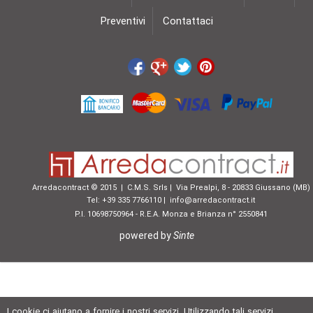
Preventivi
Contattaci
Arredacontract © 2015 | C.M.S. Srls | Via Prealpi, 8 - 20833 Giussano (MB)
Tel: +39 335 7766110 |
info@arredacontract.it
P.I. 10698750964 - R.E.A. Monza e Brianza n° 2550841
powered by
Sinte
I cookie ci aiutano a fornire i nostri servizi. Utilizzando tali servizi,