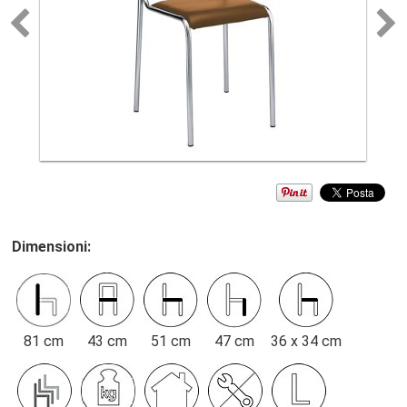
Dimensioni:
81 cm
43 cm
51 cm
47 cm
36 x 34 cm