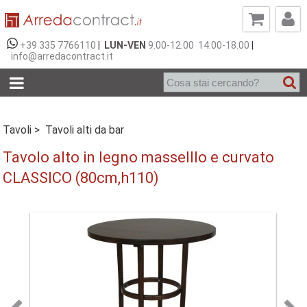
+39 335 7766110
|
LUN-VEN
9.00-12.00 14.00-18.00
|
info@arredacontract.it
Tavoli >
Tavoli alti da bar
Tavolo alto in legno masselllo e curvato
CLASSICO (80cm,h110)